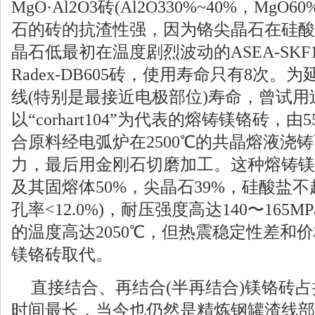
MgO·Al2O3砖(Al2O330%~40%，MgO
石的砖的抗渣性强，因为铬尖晶石在硅酸
晶石低最初在温度剧烈波动的ASEA-SKF
Radex-DB605砖，使用寿命只有8次。为
线(特别是最接近电极部位)寿命，曾试
以“corhart104”为代表的熔铸镁铬砖，
合原料经电弧炉在2500℃的共晶熔液浇
力，最后用金刚石切磨加工。这种熔铸镁
及其固熔体50%，尖晶石39%，硅酸盐不超
孔率<12.0%)，耐压强度高达140〜165MP
的温度高达2050℃，但热震稳定性差和
镁铬砖取代。
直接结合、再结合(半再结合)镁铬砖
时间最长，当今也仍然是精炼钢罐渣线部