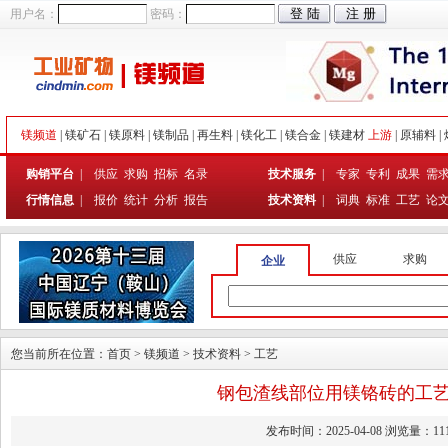
用户名：
密码：
镁频道
|
镁矿石
|
镁原料
|
镁制品
|
再生料
|
镁化工
|
镁合金
|
镁建材
上游
|
原辅料
|
购销平台
|
供应
求购
招标
名录
技术服务
|
专家
专利
成果
需
行情信息
|
报价
统计
分析
报告
技术资料
|
词典
标准
工艺
论
供应
求购
企业
您当前所在位置：
首页
>
镁频道
>
技术资料
>
工艺
钢包渣线部位用镁铬砖的工
发布时间：2025-04-08 浏览量：11