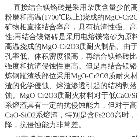
直接结合镁铬砖是采用杂质含量少的
粉磨和高温(1700℃以上)烧成的MgO-C
矿物相直接结合率高，具有抗渣性强、高
性;再结合镁铬砖是采用电熔镁铬砂为原料
高温烧成的MgO-Cr2O3质耐火制品。
孔率低、体积密度很高，再结合镁铬砖比
强度和抗渣侵蚀性更高。但是再结合镁铬
炼钢罐渣线部位采用MgO-Cr2O3质耐
渣的化学侵蚀、熔渣渗透引起的结构剥落
蚀。MgO-Cr2O3质耐火材料对于低CaO/SiO
系熔渣具有一定的抗侵蚀能力，但对于高温下
CaO-SiO2系熔渣，特别是含Fe2O3高
降，抗侵蚀能力非常差。