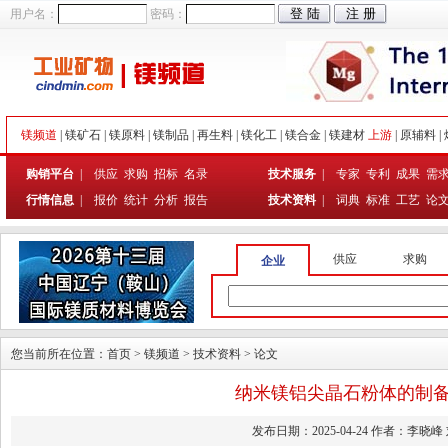
用户名：
密码：
镁频道
|
镁矿石
|
镁原料
|
镁制品
|
再生料
|
镁化工
|
镁合金
|
镁建材
上游
|
原辅料
|
购销平台
|
供应
求购
招标
名录
技术服务
|
专家
专利
成果
需
行情信息
|
报价
统计
分析
报告
技术资料
|
词典
标准
工艺
论
供应
求购
企业
您当前所在位置：
首页
>
镁频道
>
技术资料
>
论文
纳米镁铝尖晶石粉体的制
发布日期：2025-04-24 作者：李晓峰